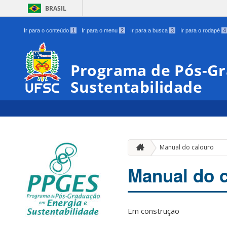
BRASIL
Ir para o conteúdo
1
Ir para o menu
2
Ir para a busca
3
Ir para o rodapé
4
Programa de Pós-Gr
Sustentabilidade
Manual do calouro
Manual do 
Em construção