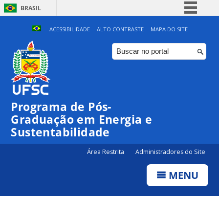
BRASIL
Simplifique!
ACESSIBILIDADE
ALTO CONTRASTE
MAPA DO SITE
Comunica BR
Participe
Acesso à informação
Legislação
Programa de Pós-
Canais
Graduação em Energia e
Sustentabilidade
Área Restrita
Administradores do Site
MENU