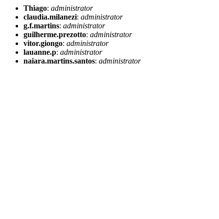
Thiago
:
administrator
claudia.milanezi
:
administrator
g.f.martins
:
administrator
guilherme.prezotto
:
administrator
vitor.giongo
:
administrator
lauanne.p
:
administrator
naiara.martins.santos
:
administrator