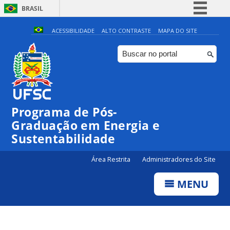
BRASIL
Simplifique!
ACESSIBILIDADE
ALTO CONTRASTE
MAPA DO SITE
Comunica BR
Participe
Acesso à informação
Legislação
Programa de Pós-
Canais
Graduação em Energia e
Sustentabilidade
Área Restrita
Administradores do Site
MENU