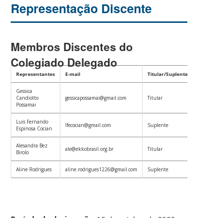
Representação Discente
Membros Discentes do
Colegiado Delegado
Representantes
E-mail
Titular/Suplente
Gessica
Candiotto
gessicapossamai@gmail.com
Titular
Possamai
Luis Fernando
lfecocian@gmail.com
Suplente
Espinosa Cocian
Alesandra Bez
ale@ekkobrasil.org.br
Titular
Birolo
Aline Rodrigues
aline.rodrigues1226@gmail.com
Suplente