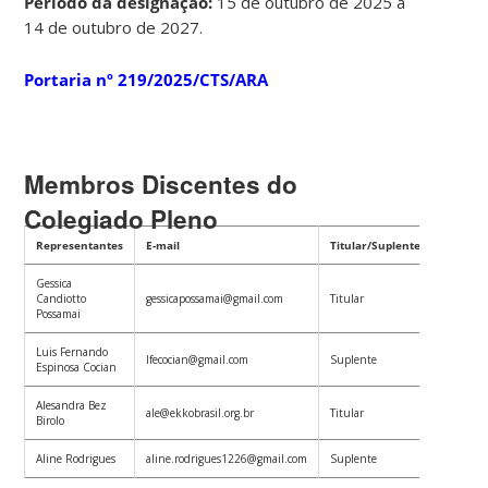
Período da designação:
15 de outubro de 2025 a
14 de outubro de 2027.
Portaria nº 219/2025/CTS/ARA
Membros Discentes do
Colegiado Pleno
Representantes
E-mail
Titular/Suplente
Gessica
Candiotto
gessicapossamai@gmail.com
Titular
Possamai
Luis Fernando
lfecocian@gmail.com
Suplente
Espinosa Cocian
Alesandra Bez
ale@ekkobrasil.org.br
Titular
Birolo
Aline Rodrigues
aline.rodrigues1226@gmail.com
Suplente