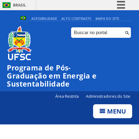
BRASIL
Simplifique!
ACESSIBILIDADE
ALTO CONTRASTE
MAPA DO SITE
Comunica BR
Participe
Acesso à informação
Legislação
Programa de Pós-
Canais
Graduação em Energia e
Sustentabilidade
Área Restrita
Administradores do Site
MENU