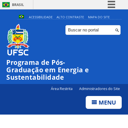
BRASIL
Simplifique!
ACESSIBILIDADE
ALTO CONTRASTE
MAPA DO SITE
Comunica BR
Participe
Acesso à informação
Legislação
Programa de Pós-
Canais
Graduação em Energia e
Sustentabilidade
Área Restrita
Administradores do Site
MENU